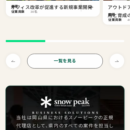
オフィス改革が促進する新規事業開発
業種
Web
アウトド
従業員数
30名
用と育成
業種
従業員数
4
一覧を見る
当社は岡山県におけるスノーピークの正規
代理店として、県内のすべての案件を担当し