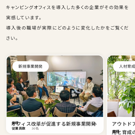
キャンピングオフィスを導入した多くの企業がその効果を
実感しています。
導入後の職場が実際にどのように変化したかをご覧くだ
さい。
新規事業開発
人材育
オフィス改革が促進する新規事業開発
業種
Web
アウトド
従業員数
30名
用と育成
業種